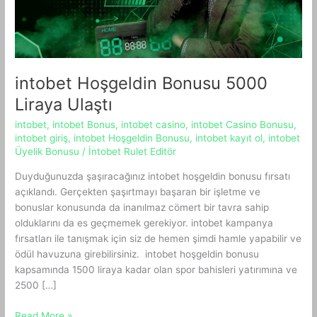
intobet Hoşgeldin Bonusu 5000
Liraya Ulaştı
intobet
,
intobet Bonus
,
intobet casino
,
intobet Casino Bonusu
,
intobet giriş
,
intobet Hoşgeldin Bonusu
,
intobet kayıt ol
,
intobet
Üyelik Bonusu
/
İntobet Rulet Editör
Duyduğunuzda şaşıracağınız intobet hoşgeldin bonusu fırsatı
açıklandı. Gerçekten şaşırtmayı başaran bir işletme ve
bonuslar konusunda da inanılmaz cömert bir tavra sahip
olduklarını da es geçmemek gerekiyor. intobet kampanya
fırsatları ile tanışmak için siz de hemen şimdi hamle yapabilir ve
ödül havuzuna girebilirsiniz. intobet hoşgeldin bonusu
kapsamında 1500 liraya kadar olan spor bahisleri yatırımına ve
2500 […]
intobet
Read More »