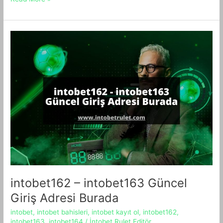
Hoşgeldin
Bonusu
5000
Liraya
Ulaştı
intobet162 – intobet163 Güncel
Giriş Adresi Burada
intobet
,
intobet bahisleri
,
intobet kayıt ol
,
intobet162
,
intobet163
,
intobet164
/
İntobet Rulet Editör