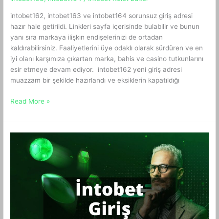
intobet162, intobet163 ve intobet164 sorunsuz giriş adresi
hazır hale getirildi. Linkleri sayfa içerisinde bulabilir ve bunun
yanı sıra markaya ilişkin endişelerinizi de ortadan
kaldırabilirsiniz. Faaliyetlerini üye odaklı olarak sürdüren ve en
iyi olanı karşımıza çıkartan marka, bahis ve casino tutkunlarını
esir etmeye devam ediyor. intobet162 yeni giriş adresi
muazzam bir şekilde hazırlandı ve eksiklerin kapatıldığı
intobet162
Read More »
–
intobet163
Güncel
Giriş
Adresi Burada