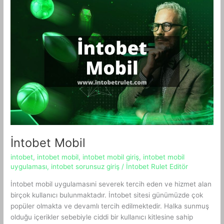
İntobet Mobil
intobet
,
intobet mobil
,
intobet mobil giriş
,
intobet mobil
uygulaması
,
intobet sorunsuz giriş
/
İntobet Rulet Editör
İntobet mobil uygulamasıni severek tercih eden ve hizmet alan
birçok kullanıcı bulunmaktadır. İntobet sitesi günümüzde çok
popüler olmakta ve devamlı tercih edilmektedir. Halka sunmuş
olduğu içerikler sebebiyle ciddi bir kullanıcı kitlesine sahip