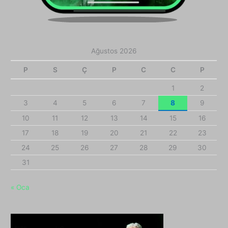
Ağustos 2026
P
S
Ç
P
C
C
P
1
2
3
4
5
6
7
8
9
10
11
12
13
14
15
16
17
18
19
20
21
22
23
24
25
26
27
28
29
30
31
« Oca