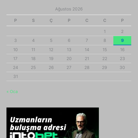
Ağustos 2026
P
S
Ç
P
C
C
P
1
2
3
4
5
6
7
8
9
10
11
12
13
14
15
16
17
18
19
20
21
22
23
24
25
26
27
28
29
30
31
« Oca